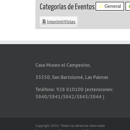
Categorías de Eventos
General
Imprimir
Vistas
Casa Museo el Campesino,
35550, San Bartolomé, Las Palmas
Teléfono: 928 810100 (extensiones:
3840/3841/3842/3843/3844 )
Copyright 2026 - Todos los derechos reservados