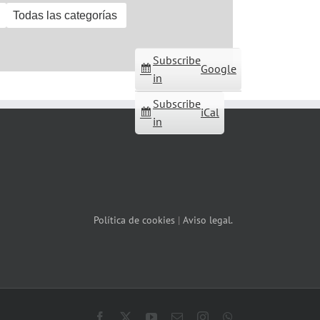
Todas las categorías
Subscribe
Google
in
Subscribe
iCal
in
Política de cookies
|
Aviso legal.
Facebook
X
YouTube
Correo
Instagram
WhatsApp