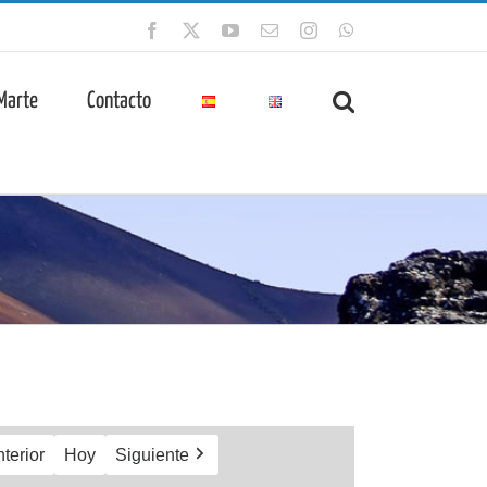
Facebook
X
YouTube
Correo
Instagram
WhatsApp
electrónico
 Marte
Contacto
terior
Hoy
Siguiente