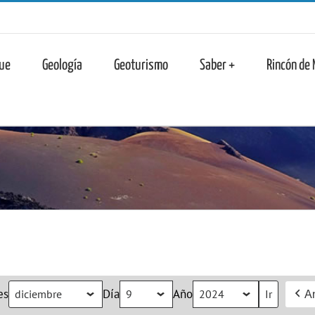
n
ue
Geología
Geoturismo
Saber +
Rincón de
es
Día
Año
An