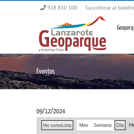
Saltar
928 810 100
Suscribirse al boletí
al
contenido
Geoparq
Eventos
09/12/2024
M
Ver como
Lista
Mes
Semana
Día