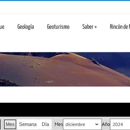
n
ue
Geología
Geoturismo
Saber +
Rincón de
Mes
Año
Mes
Semana
Día