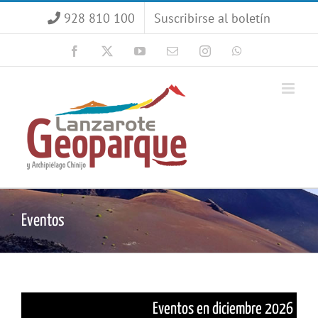
Saltar
928 810 100
Suscribirse al boletín
al
contenido
Facebook
X
YouTube
Correo
Instagram
WhatsApp
electrónico
Eventos
Eventos en diciembre 2026