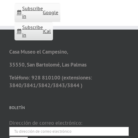
Subscribe
Google
in
Subscribe
iCal
in
Casa Museo el Campesino,
35550, San Bartolomé, Las Palmas
Teléfono: 928 810100 (extensiones:
3840/3841/3842/3843/3844 )
BOLETÍN
Dirección de correo electrónico: