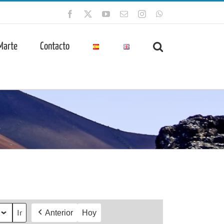
Facebook
X
YouTube
Correo
Instagram
WhatsApp
electrónico
 Marte
Contacto
Anterior
Hoy