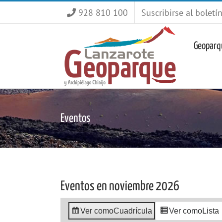
Saltar
928 810 100
Suscribirse al boletí
al
contenido
Geoparq
Eventos
Eventos en noviembre 2026
Ver como
Cuadrícula
Ver como
Lista