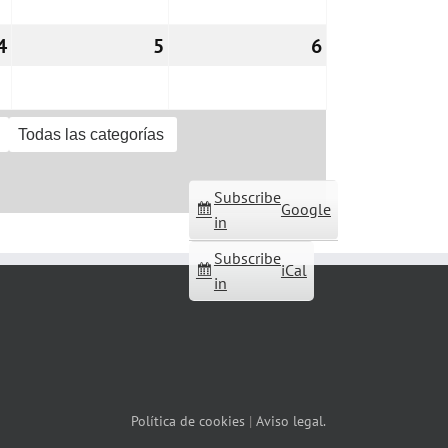
4
04/12/2026
5
05/12/2026
6
06/12/2026
Todas las categorías
Subscribe
Google
in
Subscribe
iCal
in
Política de cookies
|
Aviso legal.