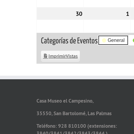
30
30/11/2026
1
0
Categorías de Eventos
General
Imprimir
Vistas
Casa Museo el Campesino,
35550, San Bartolomé, Las Palmas
Teléfono: 928 810100 (extensiones:
3840/3841/3842/3843/3844 )