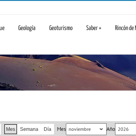
n
ue
Geología
Geoturismo
Saber +
Rincón de
Mes
Año
Mes
Semana
Día