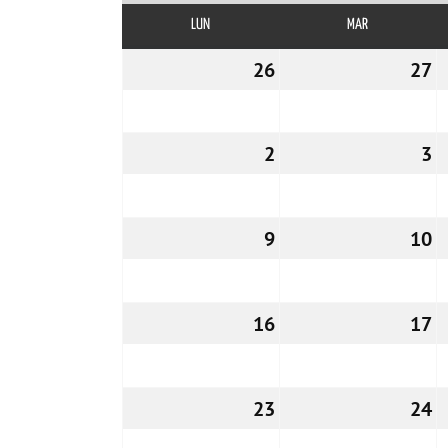
LUN
LUNES
MAR
MARTES
26
26/10/2026
27
2
2
02/11/2026
3
0
9
09/11/2026
10
1
16
16/11/2026
17
1
23
23/11/2026
24
2