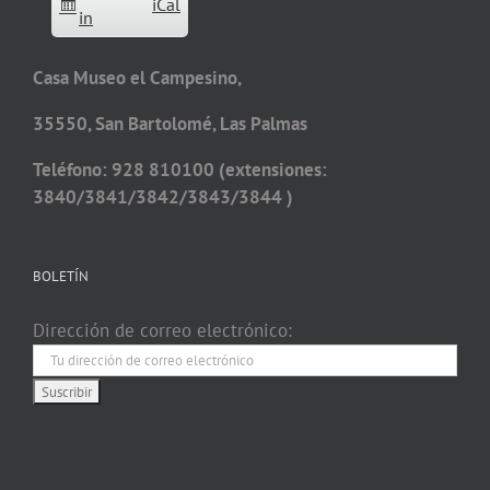
iCal
in
Casa Museo el Campesino,
35550, San Bartolomé, Las Palmas
Teléfono: 928 810100 (extensiones:
3840/3841/3842/3843/3844 )
BOLETÍN
Dirección de correo electrónico: