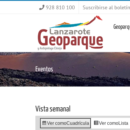
Saltar
928 810 100
Suscribirse al boletí
al
contenido
Geoparq
Eventos
Vista semanal
Ver como
Cuadrícula
Ver como
Lista