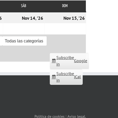
SÁB
SÁBADO
DOM
DOMINGO
13/11/2026
14/11/2026
15/11/2026
6
Nov 14, '26
Nov 15, '26
Todas las categorías
Subscribe
Google
in
Subscribe
iCal
in
Política de cookies
|
Aviso legal.