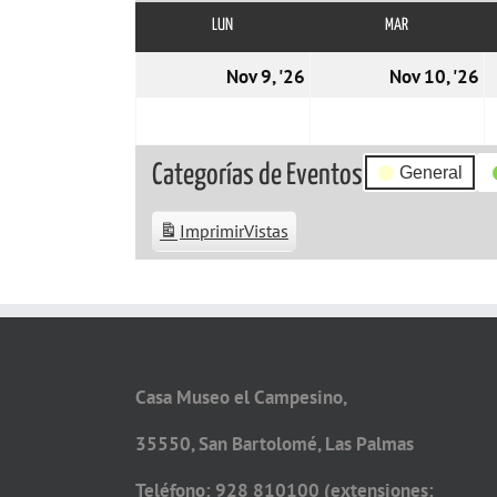
LUN
LUNES
MAR
MARTES
09/11/2026
1
Nov 9, '26
Nov 10, '26
Categorías de Eventos
General
Imprimir
Vistas
Casa Museo el Campesino,
35550, San Bartolomé, Las Palmas
Teléfono: 928 810100 (extensiones: