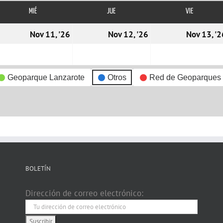
MIÉ
MIÉRCOLES
JUE
JUEVES
VIE
VIERNES
0/11/2026
11/11/2026
12/11/2026
Nov 11, '26
Nov 12, '26
Nov 13, '2
Geoparque Lanzarote
Otros
Red de Geoparques
BOLETÍN
Dirección de correo electrónico: