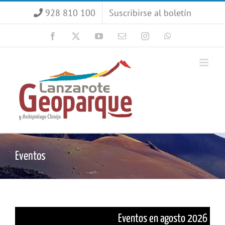
Saltar
928 810 100
Suscribirse al boletín
al
contenido
Facebook
X
YouTube
Correo
Instagram
WhatsApp
electrónico
Eventos
Eventos en agosto 2026