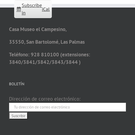
Subscribe
iCal
in
Casa Museo el Campesino,
35550, San Bartolomé, Las Palmas
Teléfono: 928 810100 (extensiones:
3840/3841/3842/3843/3844 )
BOLETÍN
Dirección de correo electrónico: