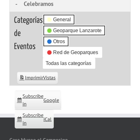
-
Celebramos
Categorías
General
Geoparque Lanzarote
de
Otros
Eventos
Red de Geoparques
Todas las categorías
Imprimir
Vistas
Subscribe
Google
in
Subscribe
iCal
in