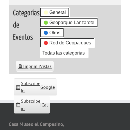
Categorías
General
Geoparque Lanzarote
de
Otros
Eventos
Red de Geoparques
Todas las categorías
Imprimir
Vistas
Subscribe
Google
in
Subscribe
iCal
in
Casa Museo el Campesino,