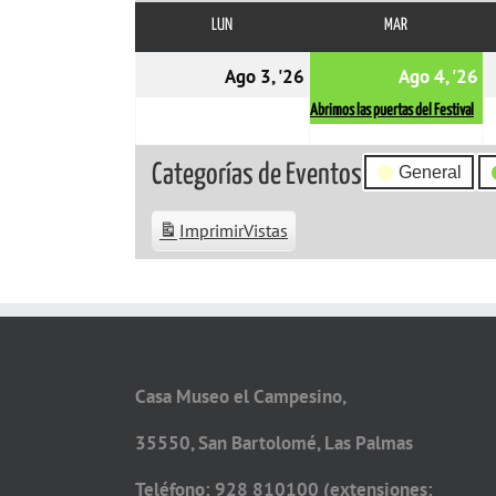
LUN
LUNES
MAR
MARTES
03/08/2026
0
(
Ago 3, '26
Ago 4, '26
e
Abrimos las puertas del Festival
Categorías de Eventos
General
Imprimir
Vistas
Casa Museo el Campesino,
35550, San Bartolomé, Las Palmas
Teléfono: 928 810100 (extensiones: