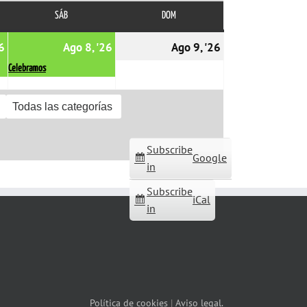
SÁB
SÁBADO
DOM
DOMINGO
07/08/2026
(1
08/08/2026
(1
09/08/2026
6
Ago 8, '26
Ago 9, '26
event)
event)
Celebramos
Todas las categorías
Subscribe
Google
in
Subscribe
iCal
in
Política de cookies
|
Aviso legal.