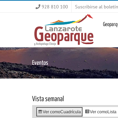
Saltar
928 810 100
Suscribirse al boletí
al
contenido
Geoparq
Eventos
Vista semanal
Ver como
Cuadrícula
Ver como
Lista