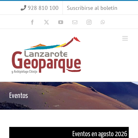
Saltar
928 810 100
Suscribirse al boletín
al
contenido
Facebook
X
YouTube
Correo
Instagram
WhatsApp
electrónico
Eventos
Eventos en agosto 2026