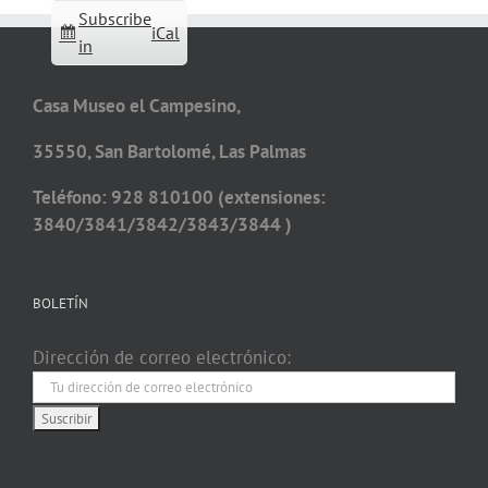
Subscribe
iCal
in
Casa Museo el Campesino,
35550, San Bartolomé, Las Palmas
Teléfono: 928 810100 (extensiones:
3840/3841/3842/3843/3844 )
BOLETÍN
Dirección de correo electrónico: