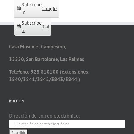
Subscribe
Google
in
Subscribe
iCal
in
Casa Museo el Campesino,
35550, San Bartolomé, Las Palmas
Teléfono: 928 810100 (extensiones:
3840/3841/3842/3843/3844 )
BOLETÍN
Dirección de correo electrónico: