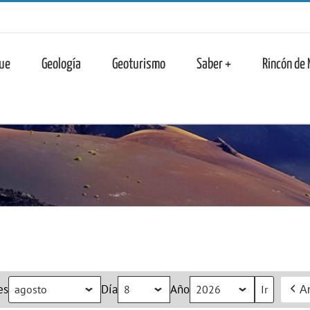
n
ue
Geología
Geoturismo
Saber +
Rincón de
es
Día
Año
An