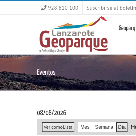
Saltar
928 810 100
Suscribirse al boletí
al
contenido
Geoparq
Eventos
08/08/2026
M
Ver como
Lista
Mes
Semana
Día