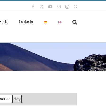
Facebook
X
YouTube
Correo
Instagram
WhatsApp
electrónico
 Marte
Contacto
terior
Hoy