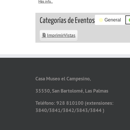
Más info..
about
{title}
Categorías de Eventos
General
Imprimir
Vistas
Casa Museo el Campesino,
35550, San Bartolomé, Las Palmas
Teléfono: 928 810100 (extensiones:
3840/3841/3842/3843/3844 )