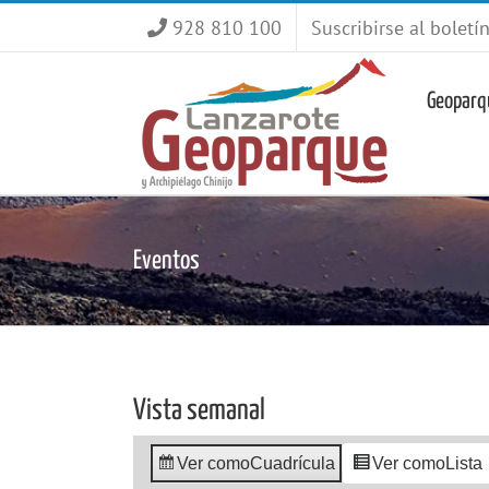
Saltar
928 810 100
Suscribirse al boletí
al
contenido
Geoparq
Eventos
Vista semanal
Ver como
Cuadrícula
Ver como
Lista