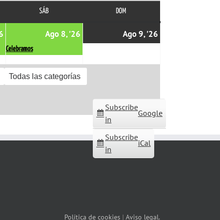
SÁB
SÁBADO
DOM
DOMINGO
07/08/2026
(1
08/08/2026
(1
09/08/2026
6
Ago 8, '26
Ago 9, '26
event)
event)
Celebramos
Todas las categorías
Subscribe
Google
in
Subscribe
iCal
in
Política de cookies
|
Aviso legal.