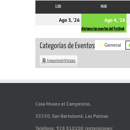
LUN
LUNES
MAR
MARTES
03/08/2026
0
(
Ago 3, '26
Ago 4, '26
e
Abrimos las puertas del Festival
Categorías de Eventos
General
Imprimir
Vistas
Casa Museo el Campesino,
35550, San Bartolomé, Las Palmas
Teléfono: 928 810100 (extensiones: