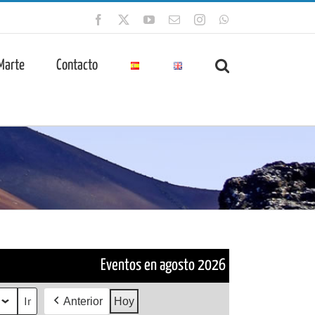
Facebook
X
YouTube
Correo
Instagram
WhatsApp
electrónico
 Marte
Contacto
Eventos en agosto 2026
Anterior
Hoy