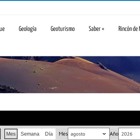
n
ue
Geología
Geoturismo
Saber +
Rincón de
Mes
Año
Mes
Semana
Día