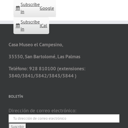
Subscribe
Google
in
Subscribe
iCal
in
Casa Museo el Campesino,
35550, San Bartolomé, Las Palmas
Teléfono: 928 810100 (extensiones:
3840/3841/3842/3843/3844 )
BOLETÍN
Dirección de correo electrónico: