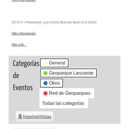
20:30 h | Pasacalles: ¡Los Grillos Blancos Salen a la Calle!
Más información
Más info..
about
{title}
Categorías
General
Geoparque Lanzarote
de
Otros
Eventos
Red de Geoparques
Todas las categorías
Imprimir
Vistas