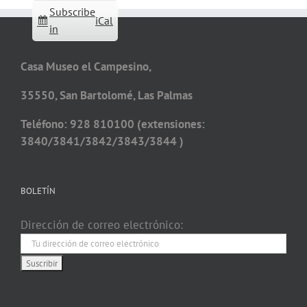
Subscribe
iCal
in
Casa Museo el Campesino,
35550, San Bartolomé, Las Palmas
Teléfono: 928 810100 (extensiones:
3840/3841/3842/3843/3844 )
BOLETÍN
Dirección de correo electrónico: