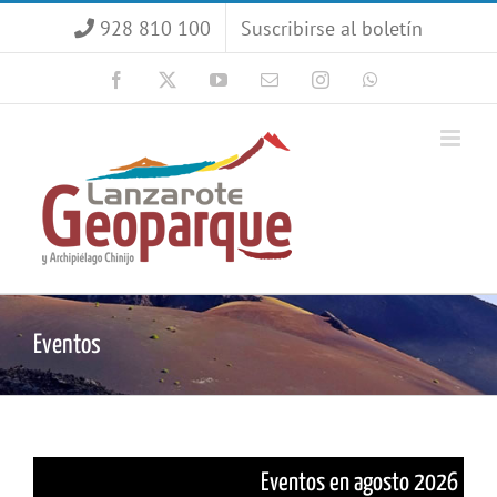
Saltar
928 810 100
Suscribirse al boletín
al
contenido
Facebook
X
YouTube
Correo
Instagram
WhatsApp
electrónico
Eventos
Eventos en agosto 2026