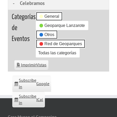
-
Celebramos
Categorías
General
Geoparque Lanzarote
de
Otros
Eventos
Red de Geoparques
Todas las categorías
Imprimir
Vistas
Subscribe
Google
in
Subscribe
iCal
in