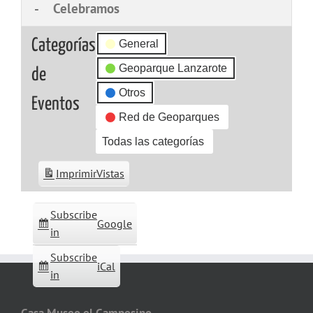
-
Celebramos
Categorías
General
Geoparque Lanzarote
de
Otros
Eventos
Red de Geoparques
Todas las categorías
Imprimir
Vistas
Subscribe
Google
in
Subscribe
iCal
in