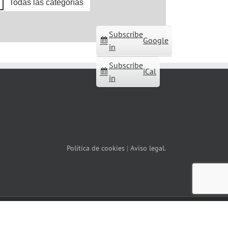
Todas las categorías
Subscribe
Google
in
Subscribe
iCal
in
Política de cookies
|
Aviso legal.
Facebook
X
YouTube
Correo
Instagram
WhatsApp
electrónico