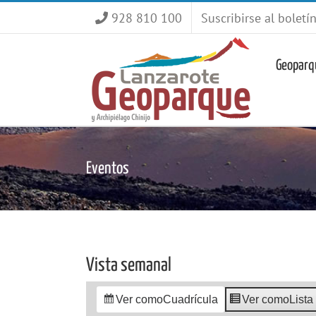
Saltar
928 810 100
Suscribirse al boletí
al
contenido
Geoparq
Eventos
Vista semanal
Ver como
Cuadrícula
Ver como
Lista