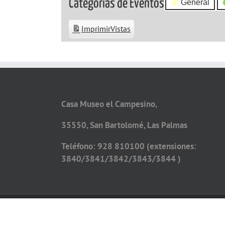
Categorías de Eventos
General
Imprimir
Vistas
Casa Museo el Campesino,
35550, San Bartolomé, Las Palmas
Teléfono: 928 810100 (extensiones:
3840/3841/3842/3843/3844 )
Copyright 2026 - Todos los derechos reservados
Diseño web por
Solucionet.com
&
Cibernatural