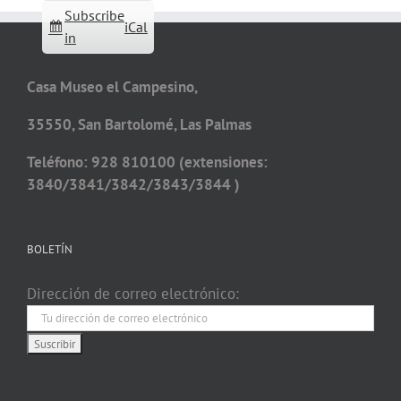
Subscribe
iCal
in
Casa Museo el Campesino,
35550, San Bartolomé, Las Palmas
Teléfono: 928 810100 (extensiones:
3840/3841/3842/3843/3844 )
BOLETÍN
Dirección de correo electrónico: