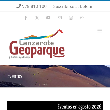
Saltar
928 810 100
Suscribirse al boletín
al
contenido
Facebook
X
YouTube
Correo
Instagram
WhatsApp
electrónico
Eventos
Eventos en agosto 2026