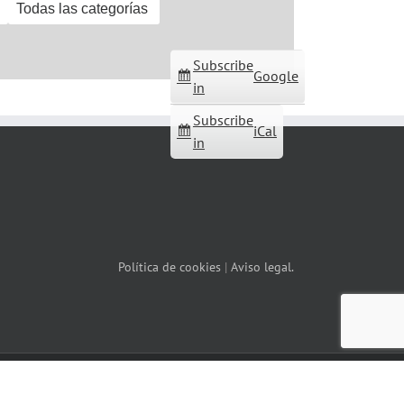
Todas las categorías
Subscribe
Google
in
Subscribe
iCal
in
Política de cookies
|
Aviso legal.
Facebook
X
YouTube
Correo
Instagram
WhatsApp
electrónico