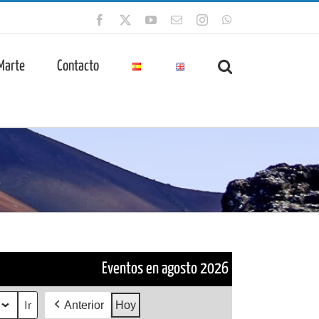
Facebook
X
YouTube
Correo
Instagram
WhatsApp
electrónico
 Marte
Contacto
Eventos en agosto 2026
Anterior
Hoy