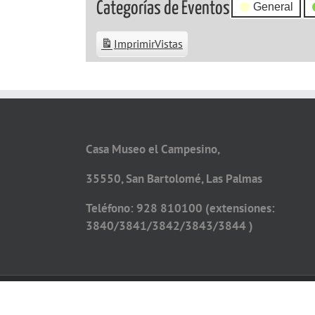
Categorías de Eventos
General
Imprimir
Vistas
Casa Museo el Campesino,
35550, San Bartolomé, Las Palmas
Teléfono: 928 810100 (extensiones:
3840/3841/3842/3843/3844 )
Copyright 2026 - Todos los derechos reservados
Diseño web por
Solucionet.com
&
Cibernatural