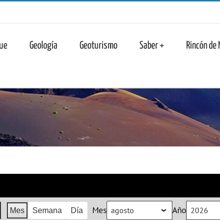
n
ue
Geología
Geoturismo
Saber +
Rincón de
Mes
Año
Mes
Semana
Día