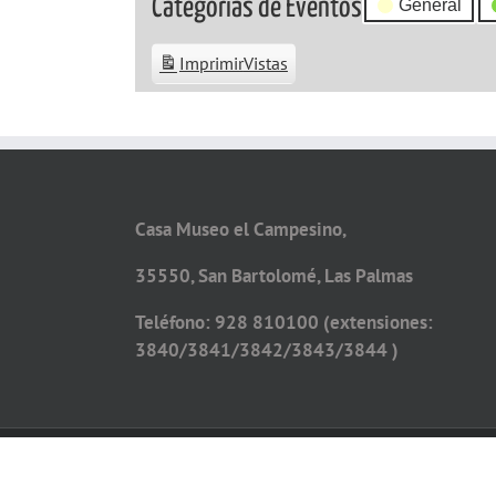
Categorías de Eventos
General
Imprimir
Vistas
Casa Museo el Campesino,
35550, San Bartolomé, Las Palmas
Teléfono: 928 810100 (extensiones:
3840/3841/3842/3843/3844 )
Copyright 2026 - Todos los derechos reservados
Diseño web por
Solucionet.com
&
Cibernatural