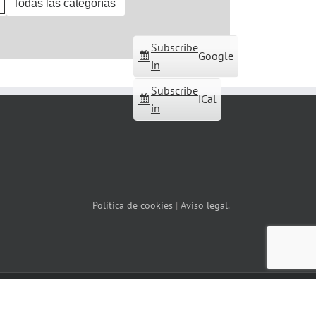
Todas las categorías
Subscribe
Google
in
Subscribe
iCal
in
Política de cookies
|
Aviso legal.
Facebook
X
YouTube
Correo
Instagram
WhatsApp
electrónico