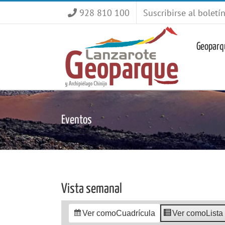
Saltar
928 810 100
Suscribirse al boletí
al
contenido
Geoparq
Eventos
Vista semanal
Ver como
Cuadrícula
Ver como
Lista