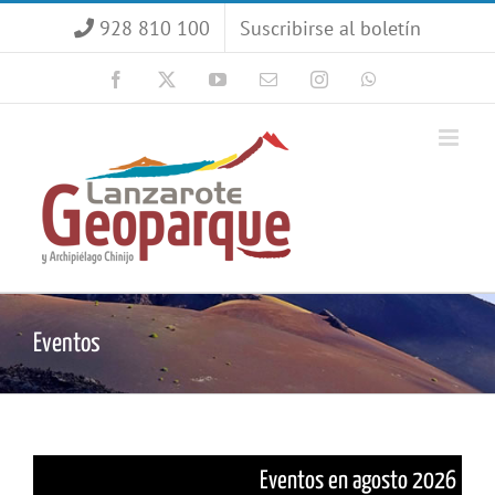
Saltar
928 810 100
Suscribirse al boletín
al
contenido
Facebook
X
YouTube
Correo
Instagram
WhatsApp
electrónico
Eventos
Eventos en agosto 2026