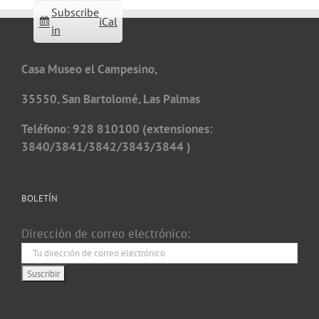
Subscribe
iCal
in
Casa Museo el Campesino,
35550, San Bartolomé, Las Palmas
Teléfono: 928 810100 (extensiones:
3840/3841/3842/3843/3844 )
BOLETÍN
Dirección de correo electrónico: