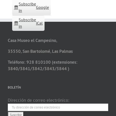
Subscribe
Google
in
Subscribe
iCal
in
Casa Museo el Campesino,
35550, San Bartolomé, Las Palmas
Teléfono: 928 810100 (extensiones:
3840/3841/3842/3843/3844 )
BOLETÍN
Dirección de correo electrónico: