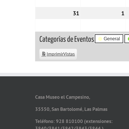
31
31/08/2026
1
0
Categorías de Eventos
General
Imprimir
Vistas
Casa Museo el Campesino,
35550, San Bartolomé, Las Palmas
Teléfono: 928 810100 (extensiones:
3840/3841/3842/3843/3844 )