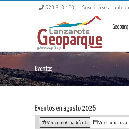
Saltar
928 810 100
Suscribirse al boletí
al
contenido
Geoparq
Eventos
Eventos en agosto 2026
Ver como
Cuadrícula
Ver como
Lista