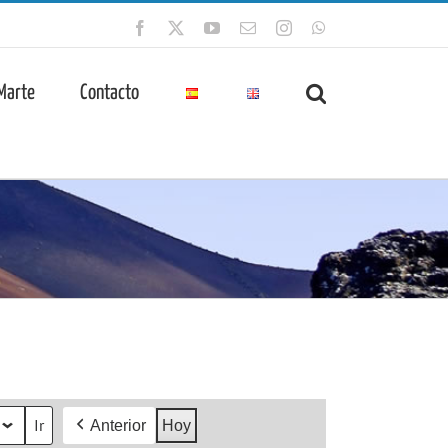
Facebook
X
YouTube
Correo
Instagram
WhatsApp
electrónico
 Marte
Contacto
Anterior
Hoy