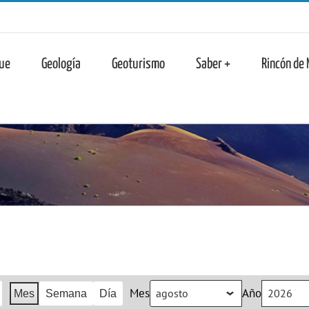
n
ue
Geología
Geoturismo
Saber +
Rincón de
Mes
Año
Mes
Semana
Día