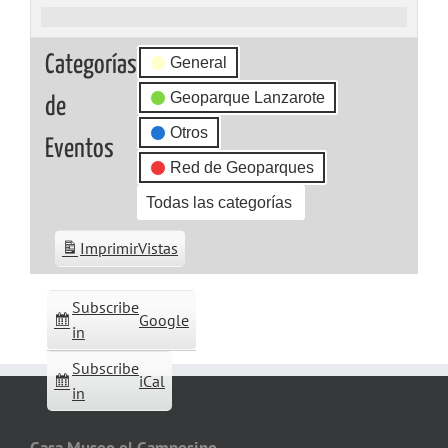
Celebramos
Categorías
General
Geoparque Lanzarote
de
Otros
Eventos
Red de Geoparques
Todas las categorías
Imprimir
Vistas
Subscribe
Google
in
Subscribe
iCal
in