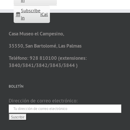
in
Subscribe
iCal
in
Casa Museo el Campesino,
35550, San Bartolomé, Las Palmas
Teléfono: 928 810100 (extensiones:
3840/3841/3842/3843/3844 )
BOLETÍN
Dirección de correo electrónico: