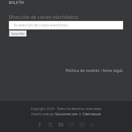
BOLETÍN
Dirección de correo electrónico:
Política de cookies
|
Aviso legal.
Copyright 2026 - Todos los derechos reservados
Diseño web por
Solucionet.com
&
Cibernatural
Facebook
X
YouTube
Correo
Instagram
WhatsApp
electrónico