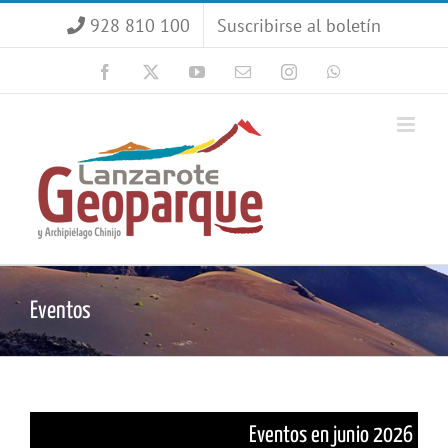
Saltar
928 810 100
Suscribirse al boletín
al
contenido
Facebook
X
YouTube
Correo
Instagram
WhatsApp
electrónico
Eventos
Eventos en junio 2026