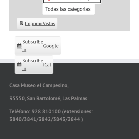
Todas las categorías
Imprimir
Vistas
Subscribe
Google
in
Subscribe
iCal
in
Casa Museo el Campesino,
35550, San Bartolomé, Las Palmas
Teléfono: 928 810100 (extensiones:
3840/3841/3842/3843/3844 )