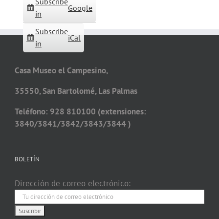
Subscribe
Google
in
Subscribe
iCal
in
Casa Museo el Campesino,
35550, San Bartolomé, Las Palmas
Teléfono: 928 810100 (extensiones:
3840/3841/3842/3843/3844 )
BOLETÍN
Dirección de correo electrónico: