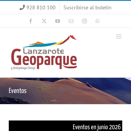
Saltar
928 810 100
Suscribirse al boletín
al
contenido
Facebook
X
YouTube
Correo
Instagram
WhatsApp
electrónico
Eventos
Eventos en junio 2026