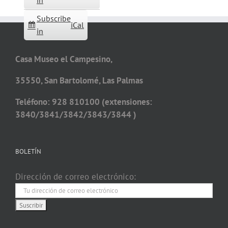
in
Subscribe
iCal
in
Casa Museo el Campesino,
35550, San Bartolomé, Las Palmas
Teléfono: 928 810100 (extensiones:
3840/3841/3842/3843/3844 )
BOLETÍN
Dirección de correo electrónico: