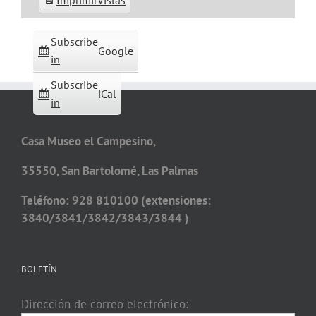
Imprimir
Vistas
Subscribe
Google
in
Subscribe
iCal
in
Casa Museo el Campesino,
35550, San Bartolomé, Las Palmas
Teléfono: 928 810100 (extensiones:
3840/3841/3842/3843/3844 )
BOLETÍN
Dirección de correo electrónico: