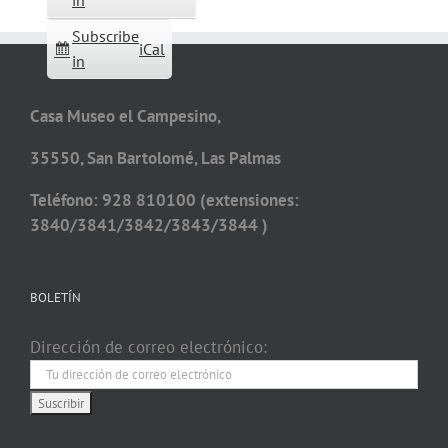
in
Subscribe
iCal
in
Casa Museo el Campesino,
35550, San Bartolomé, Las Palmas
Teléfono: 928 810100 (extensiones:
3840/3841/3842/3843/3844 )
BOLETÍN
Dirección de correo electrónico: