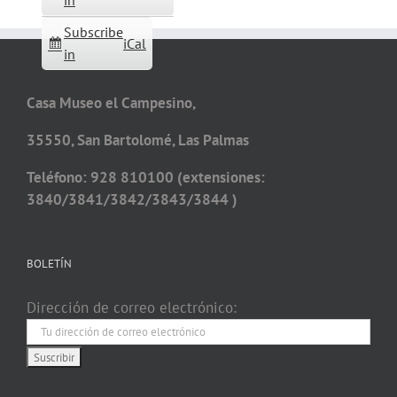
in
Subscribe
iCal
in
Casa Museo el Campesino,
35550, San Bartolomé, Las Palmas
Teléfono: 928 810100 (extensiones:
3840/3841/3842/3843/3844 )
BOLETÍN
Dirección de correo electrónico: