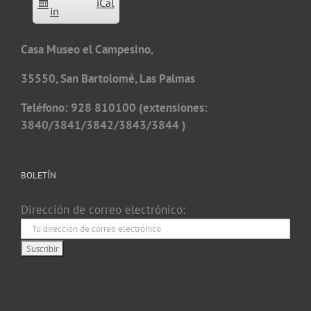
iCal
in
Casa Museo el Campesino,
35550, San Bartolomé, Las Palmas
Teléfono: 928 810100 (extensiones:
3840/3841/3842/3843/3844 )
BOLETÍN
Dirección de correo electrónico: