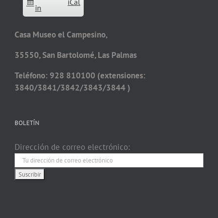
iCal
in
Casa Museo el Campesino,
35550, San Bartolomé, Las Palmas
Teléfono: 928 810100 (extensiones:
3840/3841/3842/3843/3844 )
BOLETÍN
Dirección de correo electrónico: