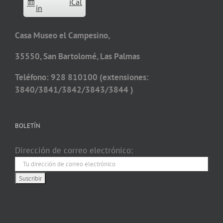
iCal
in
Casa Museo el Campesino,
35550, San Bartolomé, Las Palmas
Teléfono: 928 810100 (extensiones:
3840/3841/3842/3843/3844 )
BOLETÍN
Dirección de correo electrónico: