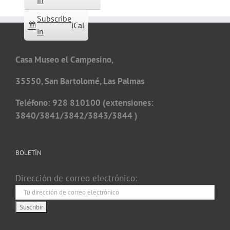
in
Subscribe
iCal
in
Casa Museo el Campesino,
35550, San Bartolomé, Las Palmas
Teléfono: 928 810100 (extensiones:
3840/3841/3842/3843/3844 )
BOLETÍN
Dirección de correo electrónico: