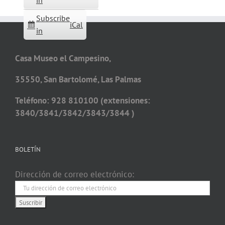
in
Subscribe
iCal
in
Casa Museo el Campesino,
35550, San Bartolomé, Las Palmas
Teléfono: 928 810100 (extensiones:
3840/3841/3842/3843/3844 )
BOLETÍN
Dirección de correo electrónico: