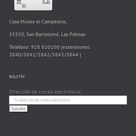
iCal
in
Casa Museo el Campesino,
35550, San Bartolomé, Las Palmas
Teléfono: 928 810100 (extensiones:
3840/3841/3842/3843/3844 )
BOLETÍN
Dirección de correo electrónico: