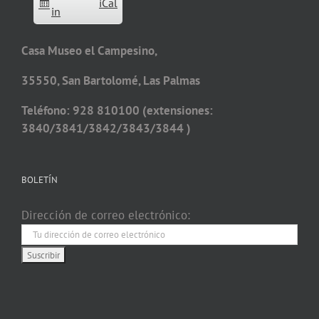
iCal
in
Casa Museo el Campesino,
35550, San Bartolomé, Las Palmas
Teléfono: 928 810100 (extensiones:
3840/3841/3842/3843/3844 )
BOLETÍN
Dirección de correo electrónico: