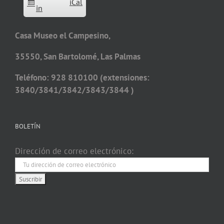
iCal
in
Casa Museo el Campesino,
35550, San Bartolomé, Las Palmas
Teléfono: 928 810100 (extensiones:
3840/3841/3842/3843/3844 )
BOLETÍN
Dirección de correo electrónico: