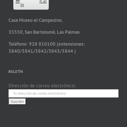
iCal
in
Casa Museo el Campesino,
35550, San Bartolomé, Las Palmas
Teléfono: 928 810100 (extensiones:
3840/3841/3842/3843/3844 )
BOLETÍN
Dirección de correo electrónico: