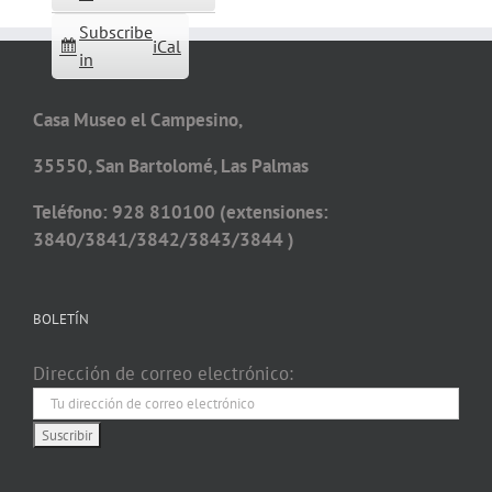
Subscribe
iCal
in
Casa Museo el Campesino,
35550, San Bartolomé, Las Palmas
Teléfono: 928 810100 (extensiones:
3840/3841/3842/3843/3844 )
BOLETÍN
Dirección de correo electrónico: