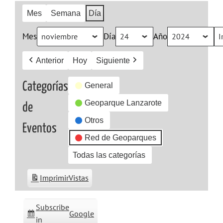
Mes
Semana
Día
Mes
Día
Año
Anterior
Hoy
Siguiente
Categorías
General
Geoparque Lanzarote
de
Otros
Eventos
Red de Geoparques
Todas las categorías
Imprimir
Vistas
Subscribe
Google
in