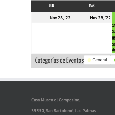
LUN
LUNES
MAR
MARTES
28/11/2022
2
Nov 28, '22
Nov 29, '22
1
S
G
so
de
Categorías de Eventos
General
Casa Museo el Campesino,
35550, San Bartolomé, Las Palmas