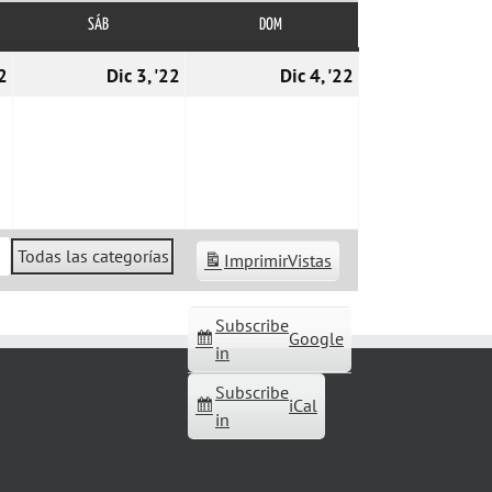
SÁB
SÁBADO
DOM
DOMINGO
02/12/2022
03/12/2022
04/12/2022
22
Dic 3, '22
Dic 4, '22
Todas las categorías
Imprimir
Vistas
Subscribe
Google
in
Subscribe
iCal
in