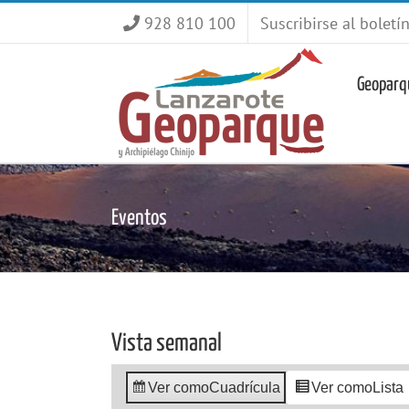
Saltar
928 810 100
Suscribirse al boletí
al
contenido
Geoparq
Eventos
Vista semanal
Ver como
Cuadrícula
Ver como
Lista