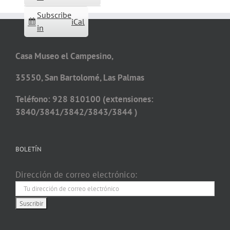
Subscribe
iCal
in
Casa Museo el Campesino,
35550, San Bartolomé, Las Palmas
Teléfono: 928 810100 (extensiones:
3840/3841/3842/3843/3844 )
BOLETÍN
Dirección de correo electrónico: