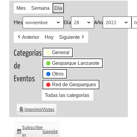
Mes
Semana
Día
Mes
Día
Año
Anterior
Hoy
Siguiente
Categorías
General
Geoparque Lanzarote
de
Otros
Eventos
Red de Geoparques
Todas las categorías
Imprimir
Vistas
Subscribe
Google
in