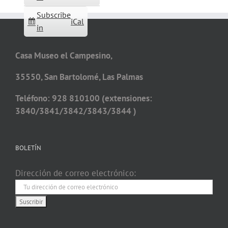
Subscribe
iCal
in
Casa Museo el Campesino,
35550, San Bartolomé, Las Palmas
Teléfono: 928 810100 (extensiones:
3840/3841/3842/3843/3844 )
BOLETÍN
Dirección de correo electrónico: