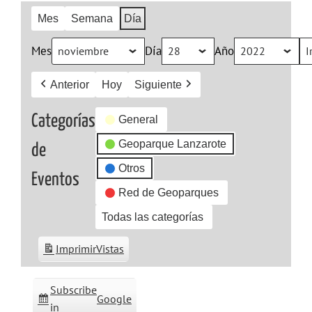
Mes
Semana
Día
Mes
Día
Año
Anterior
Hoy
Siguiente
Categorías
General
Geoparque Lanzarote
de
Otros
Eventos
Red de Geoparques
Todas las categorías
Imprimir
Vistas
Subscribe
Google
in