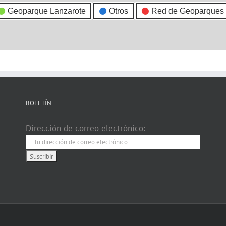
Geoparque Lanzarote
Otros
Red de Geoparques
BOLETÍN
Dirección de correo electrónico: