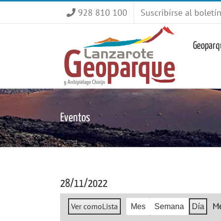
Saltar
928 810 100
Suscribirse al boletí
al
contenido
Geoparq
Eventos
28/11/2022
M
Ver como
Lista
Mes
Semana
Día