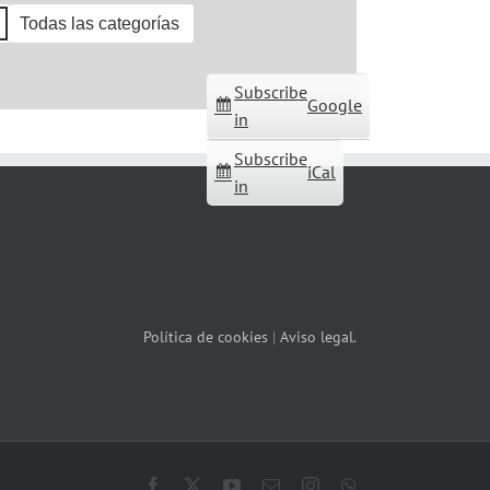
Todas las categorías
Subscribe
Google
in
Subscribe
iCal
in
Política de cookies
|
Aviso legal.
Facebook
X
YouTube
Correo
Instagram
WhatsApp