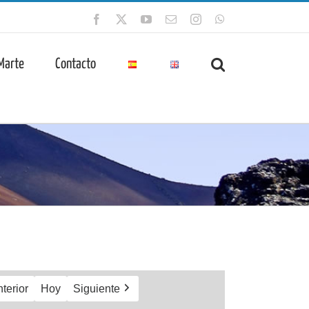
Facebook
X
YouTube
Correo
Instagram
WhatsApp
electrónico
 Marte
Contacto
terior
Hoy
Siguiente