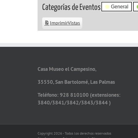
Categorías de Eventos
General
Imprimir
Vistas
Casa Museo el Campesino,
35550, San Bartolomé, Las Palmas
Teléfono: 928 810100 (extensiones:
3840/3841/3842/3843/3844 )
Copyright 2026 - Todos los derechos reservados