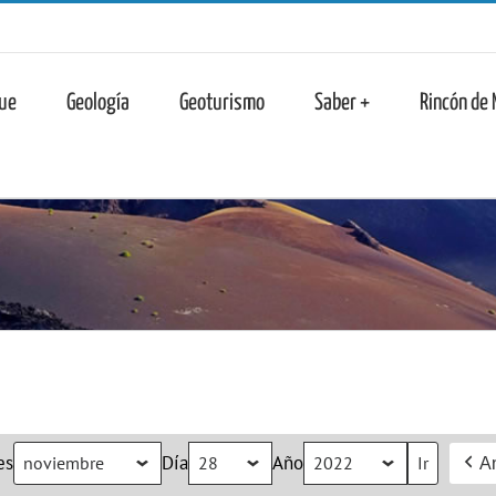
n
ue
Geología
Geoturismo
Saber +
Rincón de
es
Día
Año
An