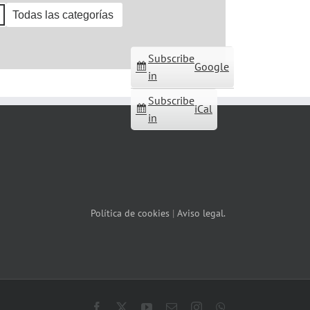
Todas las categorías
Subscribe
Google
in
Subscribe
iCal
in
Política de cookies
|
Aviso legal.
Facebook
X
YouTube
Correo
Instagram
WhatsApp