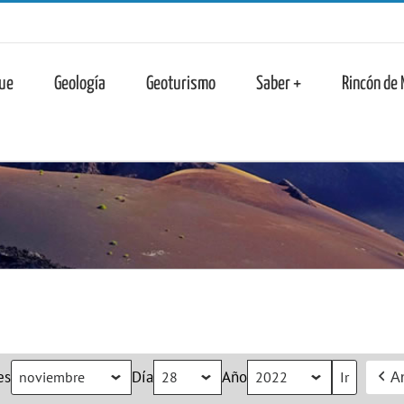
n
ue
Geología
Geoturismo
Saber +
Rincón de
es
Día
Año
An