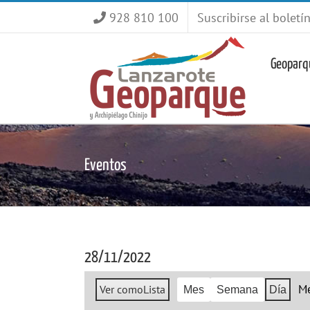
Saltar
928 810 100
Suscribirse al boletí
al
contenido
Geoparq
Eventos
28/11/2022
M
Ver como
Lista
Mes
Semana
Día