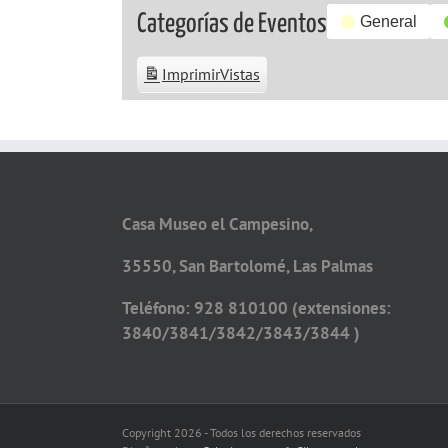
Categorías de Eventos
General
Imprimir
Vistas
Casa Museo el Campesino,
35550, San Bartolomé, Las Palmas
Teléfono: 928 810100 (extensiones:
3840/3841/3842/3843/3844 )
Copyright 2026 - Todos los derechos reservados