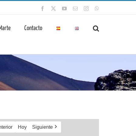
Facebook
X
YouTube
Correo
Instagram
WhatsApp
electrónico
 Marte
Contacto
terior
Hoy
Siguiente