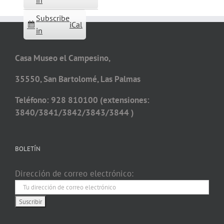
in
Subscribe
iCal
in
Casa Museo el Campesino,
35550, San Bartolomé, Las Palmas
Teléfono: 928 810100 (extensiones:
3840/3841/3842/3843/3844 )
BOLETÍN
Dirección de correo electrónico: